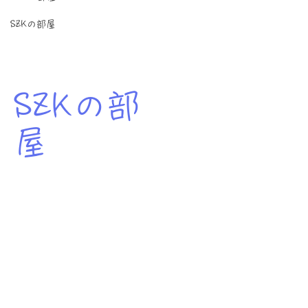
SZKの部屋
SZKの部
屋
szk
2025年5月20日
読了時間: 1分
受検勉強のタイミング
はじめまして ゴールデンウィークも終わり、学校
の授業も本格的にスタートしている時期ですね そ