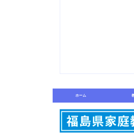
読書がくれた、かけがえの
ホーム
い時間 ～アラスカ物
語〜
私は中学生のころから読書が
きで、時間があれば本を読ん
ました。特に学生時代は電車
学していたので、片道20分、