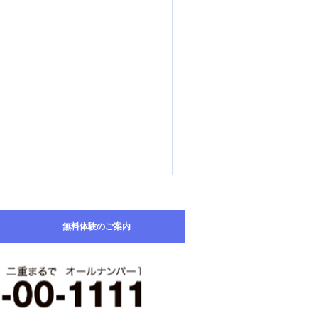
学を伸ばすための自己分析
無料体験のご案内
rt3
回のブログでは、多くの生徒さ
がこの①〜④のいずれかのタイ
に当てはまるというお話をしま
た。これから、「各タイプごと