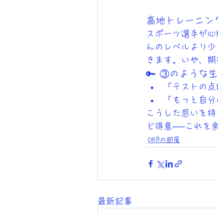
高地トレーニン
スポーツ選手が心
んのレベルより少
きます。いや、期
🔑 ③のよう
「テストの点
「もっと自分
こうした思いを持
ど得意──これを
OKBの部屋
最新記事