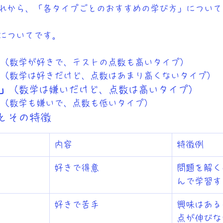
れから、「各タイプごとのおすすめの学び方」について
についてです。
」
（数学が好きで、テストの点数も高いタイプ）
」
（数学は好きだけど、点数はあまり高くないタイプ）
」
（数学は嫌いだけど、点数は高いタイプ）
」
（数学も嫌いで、点数も低いタイプ）
類とその特徴
内容
特徴例
好きで得意
問題を解く
んで学習す
好きで苦手
興味はある
点が伸びな