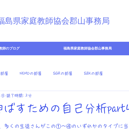
@福島県家庭教師協会郡山事務局
教師のブログ
福島県家庭教師協会郡山事務局
の部屋
NEMOの部屋
SGRの部屋
SZKの部屋
1日
読了時間: 2分
ばすための自己分析part
、多くの生徒さんがこの①〜④のいずれかのタイプに当