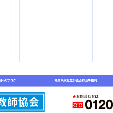
な
数学を伸ばすための自己分析
数
教師のブログ
福島県家庭教師協会郡山事務局
part5
pa
大好
前回のブログでは、多くの生徒さ
前
でい
んがこの①〜④のいずれかのタイ
ん
で通
プに当てはまるというお話をしま
プ
往
した。これから、「各タイプごと
し