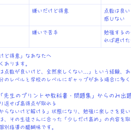
嫌いだけど得意
点数は良い
感じない
嫌いで苦手
勉強するの
れば避けた
けど得意」なあなたへ
くあります。
は点数が良いけど、全然楽しくない…」という経験、あ
分のレベルと学校のレベルにギャップがある場合に多く
「先生のプリントや教科書・問題集」からのみ出
り返せば高得点が取れる
からないけど解ける」状態になり、勉強に楽しさを見い
は、その生徒さんに合った「少しだけ高め」の内容を取
個別指導の醍醐味です。