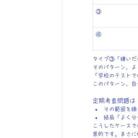
③
④
タイプ③「嫌いだ
そのパターン、よ
「学校のテストで
このパターン、自
定期考査問題は
その範囲を繰
結局「よく分
こうしたケースで
果的です。まさに