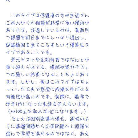
へ
　このタイプは保護者の方や生徒さん
ご本人からの相談が非常に多い傾向が
あります。共通しているのは、真面目
で課題を期日までにしっかり提出し、
試験範囲も全てこなすという優等生タ
イプであることです。
　単元テストや定期考査ではなんとか
乗り越えられても、模試や実力テスト
では厳しい結果になることもよくあり
ます。しかし、実はこのタイプはちょ
っとした工夫で急激に成績を伸ばせる
可能性が高いのです。実際に、数学で
学年1位になった生徒も何人もいます。
（※100点を取れば1位になります！）
　たとえば個別指導の場合、通常のよ
うに基礎問題から応用問題へと段階を
踏んで学習を進めるのではなく、あえ