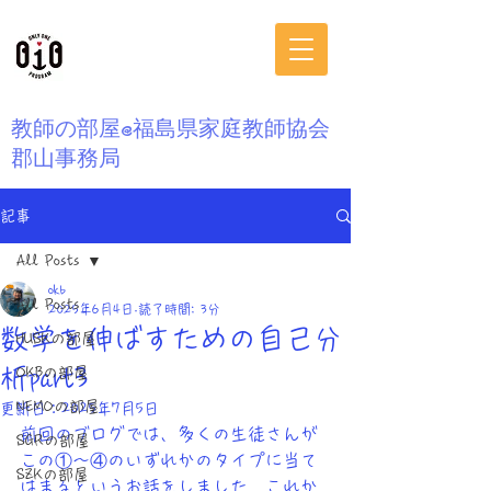
​教師の部屋@福島県家庭教師協会
郡山事務局
記事
All Posts
okb
All Posts
2025年6月4日
読了時間: 3分
数学を伸ばすための自己分
HUSKの部屋
析part3
OKBの部屋
NEMOの部屋
更新日：
2025年7月5日
前回のブログでは、多くの生徒さんが
SGRの部屋
この①〜④のいずれかのタイプに当て
SZKの部屋
はまるというお話をしました。これか