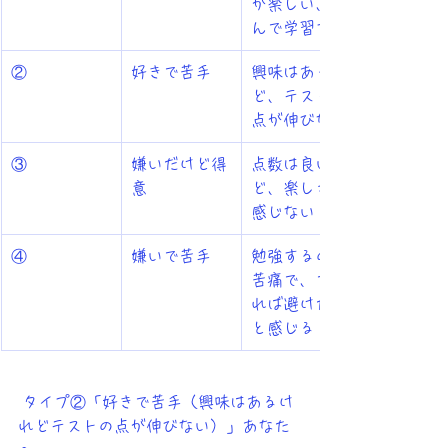
が楽しい、進
んで学習する
②
好きで苦手
興味はあるけ
ど、テストの
点が伸びない
③
嫌いだけど得
点数は良いけ
意
ど、楽しさは
感じない
④
嫌いで苦手
勉強するのが
苦痛で、でき
れば避けたい
と感じる
 タイプ②「好きで苦手（興味はあるけ
れどテストの点が伸びない）」あなた