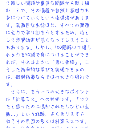
て難しい問題や重要な問題から取り組
むことで、その過程で自然と基礎力も
身につけていくという指導法がありま
す。真面目な生徒ほど、すべての問題
に全力で取り組もうとするため、時と
して学習効率が悪くなってしまうこと
もあります。しかし、100題解いて得ら
れる力を30題で身につけることができ
れば、それはまさに「鬼に金棒」。こ
うした効率的な学びを実現できるの
は、個別指導ならではの大きな強みで
す。
　さらに、もう一つの大きなポイント
は「計算ミス」への対処です。「でき
たと思ったのに返却されたらひどい点
数…」という経験、よくありますよ
ね？その原因の多くは計算ミスです。
実は、私自身もかつて同じような失敗
を何度も経験しました。しかし、ある