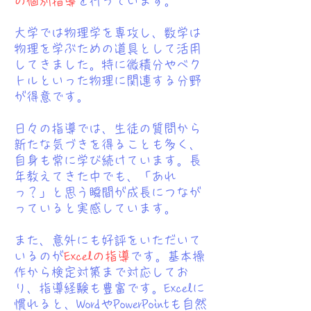
の個別指導
を行っています。
大学では物理学を専攻し、数学は
物理を学ぶための道具として活用
してきました。特に微積分やベク
トルといった物理に関連する分野
が得意です。
日々の指導では、生徒の質問から
新たな気づきを得ることも多く、
自身も常に学び続けています。長
年教えてきた中でも、「あれ
っ？」と思う瞬間が成長につなが
っていると実感しています。
また、意外にも好評をいただいて
いるのが
Excelの指導
です。基本操
作から検定対策まで対応してお
り、指導経験も豊富です。Excelに
慣れると、WordやPowerPointも自然